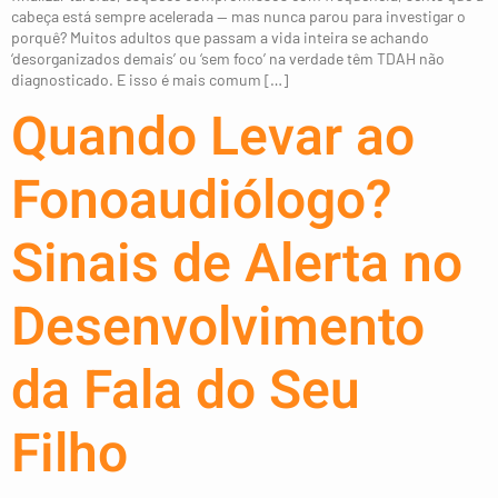
cabeça está sempre acelerada — mas nunca parou para investigar o
porquê? Muitos adultos que passam a vida inteira se achando
‘desorganizados demais’ ou ‘sem foco’ na verdade têm TDAH não
diagnosticado. E isso é mais comum […]
Quando Levar ao
Fonoaudiólogo?
Sinais de Alerta no
Desenvolvimento
da Fala do Seu
Filho