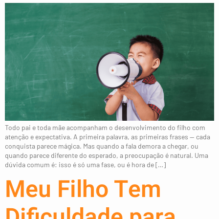
Todo pai e toda mãe acompanham o desenvolvimento do filho com
atenção e expectativa. A primeira palavra, as primeiras frases — cada
conquista parece mágica. Mas quando a fala demora a chegar, ou
quando parece diferente do esperado, a preocupação é natural. Uma
dúvida comum é: isso é só uma fase, ou é hora de […]
Meu Filho Tem
Dificuldade para